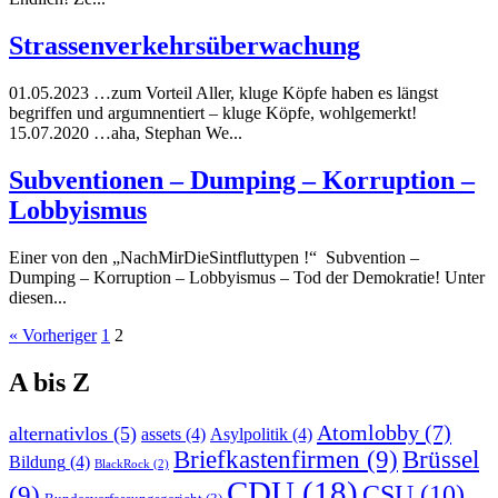
Strassenverkehrsüberwachung
01.05.2023 …zum Vorteil Aller, kluge Köpfe haben es längst
begriffen und argumnentiert – kluge Köpfe, wohlgemerkt!
15.07.2020 …aha, Stephan We...
Subventionen – Dumping – Korruption –
Lobbyismus
Einer von den „NachMirDieSintfluttypen !“ Subvention –
Dumping – Korruption – Lobbyismus – Tod der Demokratie! Unter
diesen...
Seitennummerierung
« Vorheriger
1
2
der
A bis Z
Beiträge
Atomlobby
(7)
alternativlos
(5)
assets
(4)
Asylpolitik
(4)
Briefkastenfirmen
(9)
Brüssel
Bildung
(4)
BlackRock
(2)
CDU
(18)
CSU
(10)
(9)