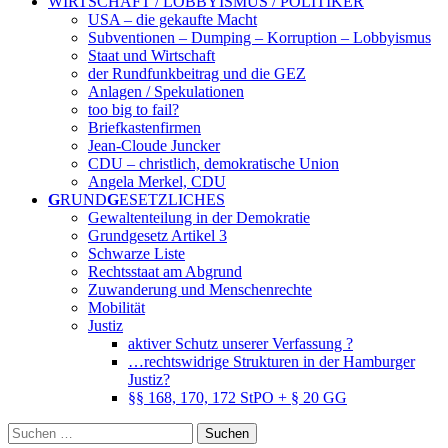
WIRTSCHAFT / LOBBYISMUS / POLITIKER
USA – die gekaufte Macht
Subventionen – Dumping – Korruption – Lobbyismus
Staat und Wirtschaft
der Rundfunkbeitrag und die GEZ
Anlagen / Spekulationen
too big to fail?
Briefkastenfirmen
Jean-Cloude Juncker
CDU – christlich, demokratische Union
Angela Merkel, CDU
G
RUND
G
ESETZLICHES
Gewaltenteilung in der Demokratie
Grundgesetz Artikel 3
Schwarze Liste
Rechtsstaat am Abgrund
Zuwanderung und Menschenrechte
Mobilität
Justiz
aktiver Schutz unserer Verfassung ?
…rechtswidrige Strukturen in der Hamburger
Justiz?
§§ 168, 170, 172 StPO + § 20 GG
Suchen