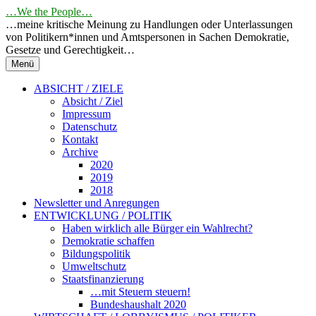
Springe
…We the People…
zum
…meine kritische Meinung zu Handlungen oder Unterlassungen
Inhalt
von Politikern*innen und Amtspersonen in Sachen Demokratie,
Gesetze und Gerechtigkeit…
Menü
ABSICHT / ZIELE
Absicht / Ziel
Impressum
Datenschutz
Kontakt
Archive
2020
2019
2018
Newsletter und Anregungen
ENTWICKLUNG / POLITIK
Haben wirklich alle Bürger ein Wahlrecht?
Demokratie schaffen
Bildungspolitik
Umweltschutz
Staatsfinanzierung
…mit Steuern steuern!
Bundeshaushalt 2020