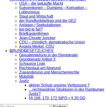
USA – die gekaufte Macht
Subventionen – Dumping – Korruption –
Lobbyismus
Staat und Wirtschaft
der Rundfunkbeitrag und die GEZ
Anlagen / Spekulationen
too big to fail?
Briefkastenfirmen
Jean-Cloude Juncker
CDU – christlich, demokratische Union
Angela Merkel, CDU
G
RUND
G
ESETZLICHES
Gewaltenteilung in der Demokratie
Grundgesetz Artikel 3
Schwarze Liste
Rechtsstaat am Abgrund
Zuwanderung und Menschenrechte
Mobilität
Justiz
aktiver Schutz unserer Verfassung ?
…rechtswidrige Strukturen in der Hamburger
Justiz?
§§ 168, 170, 172 StPO + § 20 GG
Suchen