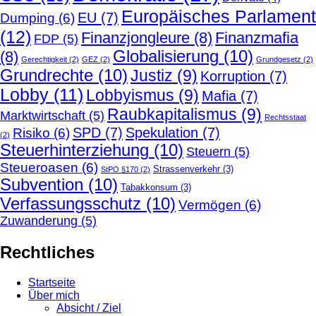
Europäisches Parlament
EU
(7)
Dumping
(6)
(12)
Finanzjongleure
(8)
Finanzmafia
FDP
(5)
Globalisierung
(10)
(8)
Gerechtigkeit
(2)
GEZ
(2)
Grundgesetz
(2)
Grundrechte
(10)
Justiz
(9)
Korruption
(7)
Lobby
(11)
Lobbyismus
(9)
Mafia
(7)
Raubkapitalismus
(9)
Marktwirtschaft
(5)
Rechtsstaat
SPD
(7)
Spekulation
(7)
Risiko
(6)
(2)
Steuerhinterziehung
(10)
Steuern
(5)
Steueroasen
(6)
Strassenverkehr
(3)
StPO §170
(2)
Subvention
(10)
Tabakkonsum
(3)
Verfassungsschutz
(10)
Vermögen
(6)
Zuwanderung
(5)
Rechtliches
Startseite
Über mich
Absicht / Ziel