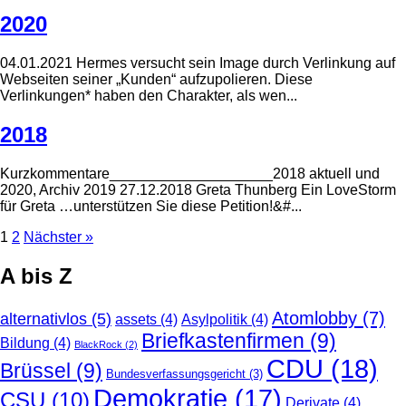
2020
04.01.2021 Hermes versucht sein Image durch Verlinkung auf
Webseiten seiner „Kunden“ aufzupolieren. Diese
Verlinkungen* haben den Charakter, als wen...
2018
Kurzkommentare____________________2018 aktuell und
2020, Archiv 2019 27.12.2018 Greta Thunberg Ein LoveStorm
für Greta …unterstützen Sie diese Petition!&#...
Seitennummerierung
1
2
Nächster »
der
A bis Z
Beiträge
Atomlobby
(7)
alternativlos
(5)
assets
(4)
Asylpolitik
(4)
Briefkastenfirmen
(9)
Bildung
(4)
BlackRock
(2)
CDU
(18)
Brüssel
(9)
Bundesverfassungsgericht
(3)
Demokratie
(17)
CSU
(10)
Derivate
(4)