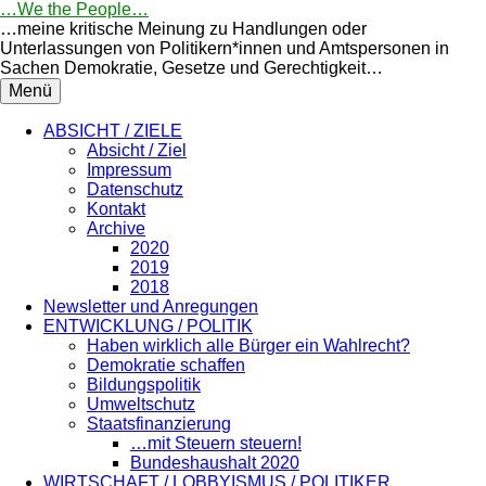
Springe
…We the People…
zum
…meine kritische Meinung zu Handlungen oder
Inhalt
Unterlassungen von Politikern*innen und Amtspersonen in
Sachen Demokratie, Gesetze und Gerechtigkeit…
Menü
ABSICHT / ZIELE
Absicht / Ziel
Impressum
Datenschutz
Kontakt
Archive
2020
2019
2018
Newsletter und Anregungen
ENTWICKLUNG / POLITIK
Haben wirklich alle Bürger ein Wahlrecht?
Demokratie schaffen
Bildungspolitik
Umweltschutz
Staatsfinanzierung
…mit Steuern steuern!
Bundeshaushalt 2020
WIRTSCHAFT / LOBBYISMUS / POLITIKER