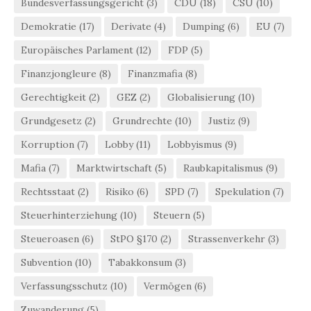
Bundesverfassungsgericht
(3)
CDU
(18)
CSU
(10)
Demokratie
(17)
Derivate
(4)
Dumping
(6)
EU
(7)
Europäisches Parlament
(12)
FDP
(5)
Finanzjongleure
(8)
Finanzmafia
(8)
Gerechtigkeit
(2)
GEZ
(2)
Globalisierung
(10)
Grundgesetz
(2)
Grundrechte
(10)
Justiz
(9)
Korruption
(7)
Lobby
(11)
Lobbyismus
(9)
Mafia
(7)
Marktwirtschaft
(5)
Raubkapitalismus
(9)
Rechtsstaat
(2)
Risiko
(6)
SPD
(7)
Spekulation
(7)
Steuerhinterziehung
(10)
Steuern
(5)
Steueroasen
(6)
StPO §170
(2)
Strassenverkehr
(3)
Subvention
(10)
Tabakkonsum
(3)
Verfassungsschutz
(10)
Vermögen
(6)
Zuwanderung
(5)