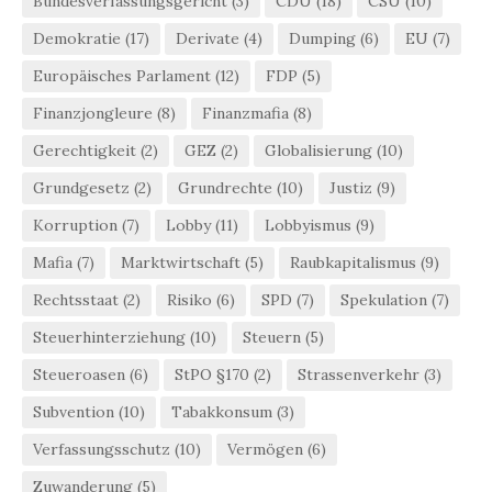
Bundesverfassungsgericht
(3)
CDU
(18)
CSU
(10)
Demokratie
(17)
Derivate
(4)
Dumping
(6)
EU
(7)
Europäisches Parlament
(12)
FDP
(5)
Finanzjongleure
(8)
Finanzmafia
(8)
Gerechtigkeit
(2)
GEZ
(2)
Globalisierung
(10)
Grundgesetz
(2)
Grundrechte
(10)
Justiz
(9)
Korruption
(7)
Lobby
(11)
Lobbyismus
(9)
Mafia
(7)
Marktwirtschaft
(5)
Raubkapitalismus
(9)
Rechtsstaat
(2)
Risiko
(6)
SPD
(7)
Spekulation
(7)
Steuerhinterziehung
(10)
Steuern
(5)
Steueroasen
(6)
StPO §170
(2)
Strassenverkehr
(3)
Subvention
(10)
Tabakkonsum
(3)
Verfassungsschutz
(10)
Vermögen
(6)
Zuwanderung
(5)