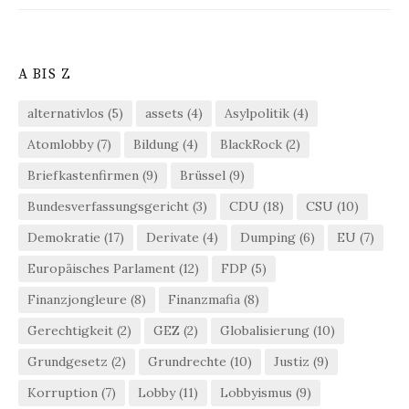
A BIS Z
alternativlos
(5)
assets
(4)
Asylpolitik
(4)
Atomlobby
(7)
Bildung
(4)
BlackRock
(2)
Briefkastenfirmen
(9)
Brüssel
(9)
Bundesverfassungsgericht
(3)
CDU
(18)
CSU
(10)
Demokratie
(17)
Derivate
(4)
Dumping
(6)
EU
(7)
Europäisches Parlament
(12)
FDP
(5)
Finanzjongleure
(8)
Finanzmafia
(8)
Gerechtigkeit
(2)
GEZ
(2)
Globalisierung
(10)
Grundgesetz
(2)
Grundrechte
(10)
Justiz
(9)
Korruption
(7)
Lobby
(11)
Lobbyismus
(9)