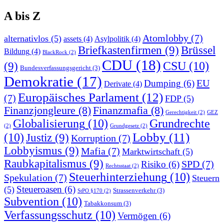
A bis Z
Atomlobby
(7)
alternativlos
(5)
assets
(4)
Asylpolitik
(4)
Briefkastenfirmen
(9)
Brüssel
Bildung
(4)
BlackRock
(2)
CDU
(18)
CSU
(10)
(9)
Bundesverfassungsgericht
(3)
Demokratie
(17)
EU
Dumping
(6)
Derivate
(4)
Europäisches Parlament
(12)
(7)
FDP
(5)
Finanzjongleure
(8)
Finanzmafia
(8)
Gerechtigkeit
(2)
GEZ
Globalisierung
(10)
Grundrechte
(2)
Grundgesetz
(2)
Lobby
(11)
(10)
Justiz
(9)
Korruption
(7)
Lobbyismus
(9)
Mafia
(7)
Marktwirtschaft
(5)
Raubkapitalismus
(9)
SPD
(7)
Risiko
(6)
Rechtsstaat
(2)
Steuerhinterziehung
(10)
Spekulation
(7)
Steuern
Steueroasen
(6)
(5)
Strassenverkehr
(3)
StPO §170
(2)
Subvention
(10)
Tabakkonsum
(3)
Verfassungsschutz
(10)
Vermögen
(6)