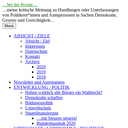
Springe
…We the People…
zum
…meine kritische Meinung zu Handlungen oder Unterlassungen
Inhalt
von Politikern*innen und Amtspersonen in Sachen Demokratie,
Gesetze und Gerechtigkeit…
Menü
ABSICHT / ZIELE
Absicht / Ziel
Impressum
Datenschutz
Kontakt
Archive
2020
2019
2018
Newsletter und Anregungen
ENTWICKLUNG / POLITIK
Haben wirklich alle Bürger ein Wahlrecht?
Demokratie schaffen
Bildungspolitik
Umweltschutz
Staatsfinanzierung
…mit Steuern steuern!
Bundeshaushalt 2020