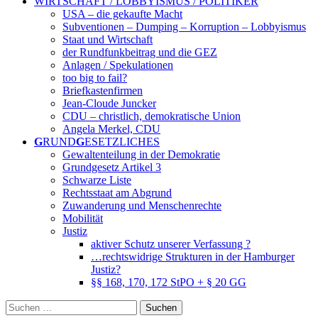
WIRTSCHAFT / LOBBYISMUS / POLITIKER
USA – die gekaufte Macht
Subventionen – Dumping – Korruption – Lobbyismus
Staat und Wirtschaft
der Rundfunkbeitrag und die GEZ
Anlagen / Spekulationen
too big to fail?
Briefkastenfirmen
Jean-Cloude Juncker
CDU – christlich, demokratische Union
Angela Merkel, CDU
G
RUND
G
ESETZLICHES
Gewaltenteilung in der Demokratie
Grundgesetz Artikel 3
Schwarze Liste
Rechtsstaat am Abgrund
Zuwanderung und Menschenrechte
Mobilität
Justiz
aktiver Schutz unserer Verfassung ?
…rechtswidrige Strukturen in der Hamburger
Justiz?
§§ 168, 170, 172 StPO + § 20 GG
Suchen