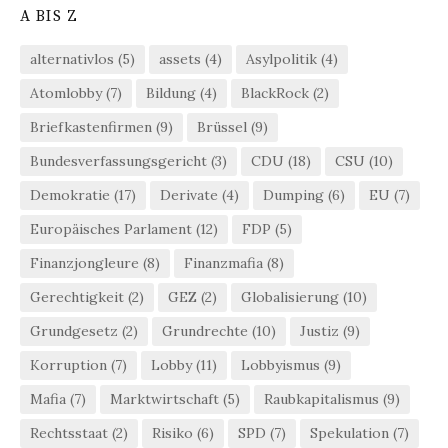
A BIS Z
alternativlos
(5)
assets
(4)
Asylpolitik
(4)
Atomlobby
(7)
Bildung
(4)
BlackRock
(2)
Briefkastenfirmen
(9)
Brüssel
(9)
Bundesverfassungsgericht
(3)
CDU
(18)
CSU
(10)
Demokratie
(17)
Derivate
(4)
Dumping
(6)
EU
(7)
Europäisches Parlament
(12)
FDP
(5)
Finanzjongleure
(8)
Finanzmafia
(8)
Gerechtigkeit
(2)
GEZ
(2)
Globalisierung
(10)
Grundgesetz
(2)
Grundrechte
(10)
Justiz
(9)
Korruption
(7)
Lobby
(11)
Lobbyismus
(9)
Mafia
(7)
Marktwirtschaft
(5)
Raubkapitalismus
(9)
Rechtsstaat
(2)
Risiko
(6)
SPD
(7)
Spekulation
(7)