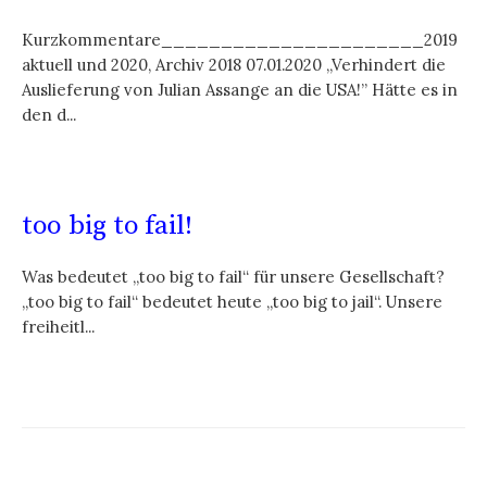
Kurzkommentare______________________2019
aktuell und 2020, Archiv 2018 07.01.2020 „Verhindert die
Auslieferung von Julian Assange an die USA!” Hätte es in
den d...
too big to fail!
Was bedeutet „too big to fail“ für unsere Gesellschaft?
„too big to fail“ bedeutet heute „too big to jail“. Unsere
freiheitl...