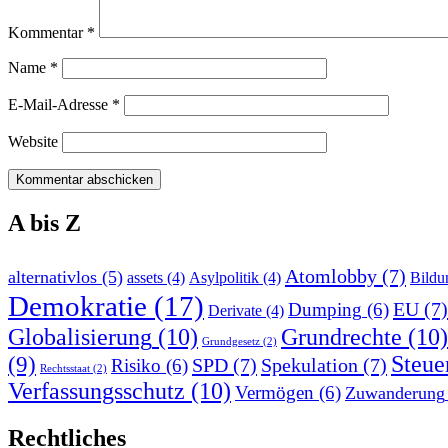
Kommentar
*
Name
*
E-Mail-Adresse
*
Website
A bis Z
Atomlobby
(7)
alternativlos
(5)
assets
(4)
Asylpolitik
(4)
Bildu
Demokratie
(17)
EU
(7)
Dumping
(6)
Derivate
(4)
Globalisierung
(10)
Grundrechte
(10)
Grundgesetz
(2)
Steue
(9)
SPD
(7)
Spekulation
(7)
Risiko
(6)
Rechtsstaat
(2)
Verfassungsschutz
(10)
Vermögen
(6)
Zuwanderung
Rechtliches