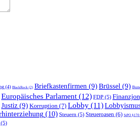
Briefkastenfirmen
(9)
Brüssel
(9)
ng
(4)
Bund
BlackRock
(2)
Europäisches Parlament
(12)
Finanzjon
FDP
(5)
Lobby
(11)
Justiz
(9)
Lobbyismu
Korruption
(7)
rhinterziehung
(10)
Steueroasen
(6)
Steuern
(5)
StPO §170
(5)