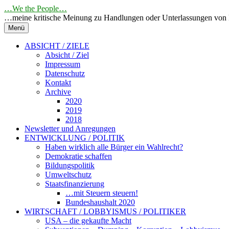
Springe
…We the People…
zum
…meine kritische Meinung zu Handlungen oder Unterlassungen von 
Inhalt
Menü
ABSICHT / ZIELE
Absicht / Ziel
Impressum
Datenschutz
Kontakt
Archive
2020
2019
2018
Newsletter und Anregungen
ENTWICKLUNG / POLITIK
Haben wirklich alle Bürger ein Wahlrecht?
Demokratie schaffen
Bildungspolitik
Umweltschutz
Staatsfinanzierung
…mit Steuern steuern!
Bundeshaushalt 2020
WIRTSCHAFT / LOBBYISMUS / POLITIKER
USA – die gekaufte Macht