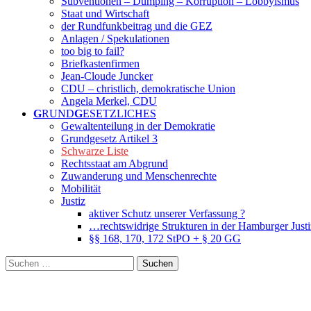
Subventionen – Dumping – Korruption – Lobbyismus
Staat und Wirtschaft
der Rundfunkbeitrag und die GEZ
Anlagen / Spekulationen
too big to fail?
Briefkastenfirmen
Jean-Cloude Juncker
CDU – christlich, demokratische Union
Angela Merkel, CDU
G
RUND
G
ESETZLICHES
Gewaltenteilung in der Demokratie
Grundgesetz Artikel 3
Schwarze Liste
Rechtsstaat am Abgrund
Zuwanderung und Menschenrechte
Mobilität
Justiz
aktiver Schutz unserer Verfassung ?
…rechtswidrige Strukturen in der Hamburger Justi
§§ 168, 170, 172 StPO + § 20 GG
Suche
nach: