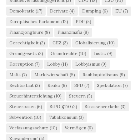
Bundesverfassungsgericht
(3)
CDU
(18)
CSU
(10)
Demokratie
(17)
Derivate
(4)
Dumping
(6)
EU
(7)
Europäisches Parlament
(12)
FDP
(5)
Finanzjongleure
(8)
Finanzmafia
(8)
Gerechtigkeit
(2)
GEZ
(2)
Globalisierung
(10)
Grundgesetz
(2)
Grundrechte
(10)
Justiz
(9)
Korruption
(7)
Lobby
(11)
Lobbyismus
(9)
Mafia
(7)
Marktwirtschaft
(5)
Raubkapitalismus
(9)
Rechtsstaat
(2)
Risiko
(6)
SPD
(7)
Spekulation
(7)
Steuerhinterziehung
(10)
Steuern
(5)
Steueroasen
(6)
StPO §170
(2)
Strassenverkehr
(3)
Subvention
(10)
Tabakkonsum
(3)
Verfassungsschutz
(10)
Vermögen
(6)
Zuwanderung
(5)