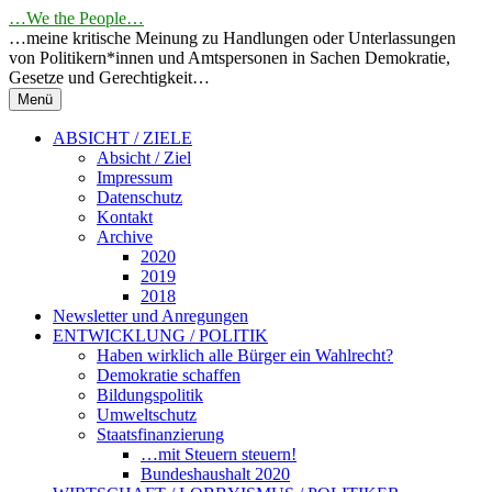
Springe
…We the People…
zum
…meine kritische Meinung zu Handlungen oder Unterlassungen
Inhalt
von Politikern*innen und Amtspersonen in Sachen Demokratie,
Gesetze und Gerechtigkeit…
Menü
ABSICHT / ZIELE
Absicht / Ziel
Impressum
Datenschutz
Kontakt
Archive
2020
2019
2018
Newsletter und Anregungen
ENTWICKLUNG / POLITIK
Haben wirklich alle Bürger ein Wahlrecht?
Demokratie schaffen
Bildungspolitik
Umweltschutz
Staatsfinanzierung
…mit Steuern steuern!
Bundeshaushalt 2020