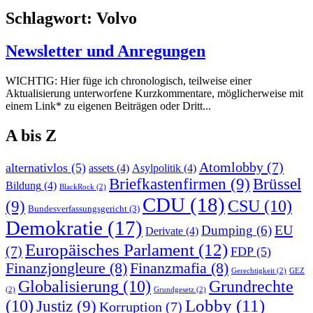
Schlagwort:
Volvo
Newsletter und Anregungen
WICHTIG: Hier füge ich chronologisch, teilweise einer
Aktualisierung unterworfene Kurzkommentare, möglicherweise mit
einem Link* zu eigenen Beiträgen oder Dritt...
A bis Z
Atomlobby
(7)
alternativlos
(5)
assets
(4)
Asylpolitik
(4)
Briefkastenfirmen
(9)
Brüssel
Bildung
(4)
BlackRock
(2)
CDU
(18)
CSU
(10)
(9)
Bundesverfassungsgericht
(3)
Demokratie
(17)
EU
Dumping
(6)
Derivate
(4)
Europäisches Parlament
(12)
(7)
FDP
(5)
Finanzjongleure
(8)
Finanzmafia
(8)
Gerechtigkeit
(2)
GEZ
Globalisierung
(10)
Grundrechte
(2)
Grundgesetz
(2)
Lobby
(11)
(10)
Justiz
(9)
Korruption
(7)