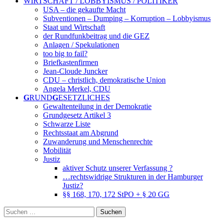
WIRTSCHAFT / LOBBYISMUS / POLITIKER
USA – die gekaufte Macht
Subventionen – Dumping – Korruption – Lobbyismus
Staat und Wirtschaft
der Rundfunkbeitrag und die GEZ
Anlagen / Spekulationen
too big to fail?
Briefkastenfirmen
Jean-Cloude Juncker
CDU – christlich, demokratische Union
Angela Merkel, CDU
G
RUND
G
ESETZLICHES
Gewaltenteilung in der Demokratie
Grundgesetz Artikel 3
Schwarze Liste
Rechtsstaat am Abgrund
Zuwanderung und Menschenrechte
Mobilität
Justiz
aktiver Schutz unserer Verfassung ?
…rechtswidrige Strukturen in der Hamburger
Justiz?
§§ 168, 170, 172 StPO + § 20 GG
Suchen