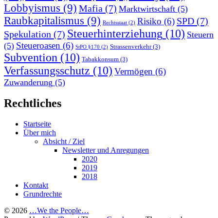
Lobbyismus
(9)
Mafia
(7)
Marktwirtschaft
(5)
Raubkapitalismus
(9)
SPD
(7)
Risiko
(6)
Rechtsstaat
(2)
Steuerhinterziehung
(10)
Spekulation
(7)
Steuern
Steueroasen
(6)
(5)
Strassenverkehr
(3)
StPO §170
(2)
Subvention
(10)
Tabakkonsum
(3)
Verfassungsschutz
(10)
Vermögen
(6)
Zuwanderung
(5)
Rechtliches
Startseite
Über mich
Absicht / Ziel
Newsletter und Anregungen
2020
2019
2018
Kontakt
Grundrechte
© 2026
…We the People…