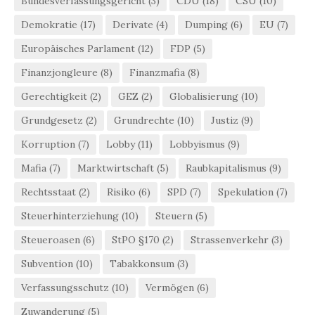
Bundesverfassungsgericht
(3)
CDU
(18)
CSU
(10)
Demokratie
(17)
Derivate
(4)
Dumping
(6)
EU
(7)
Europäisches Parlament
(12)
FDP
(5)
Finanzjongleure
(8)
Finanzmafia
(8)
Gerechtigkeit
(2)
GEZ
(2)
Globalisierung
(10)
Grundgesetz
(2)
Grundrechte
(10)
Justiz
(9)
Korruption
(7)
Lobby
(11)
Lobbyismus
(9)
Mafia
(7)
Marktwirtschaft
(5)
Raubkapitalismus
(9)
Rechtsstaat
(2)
Risiko
(6)
SPD
(7)
Spekulation
(7)
Steuerhinterziehung
(10)
Steuern
(5)
Steueroasen
(6)
StPO §170
(2)
Strassenverkehr
(3)
Subvention
(10)
Tabakkonsum
(3)
Verfassungsschutz
(10)
Vermögen
(6)
Zuwanderung
(5)