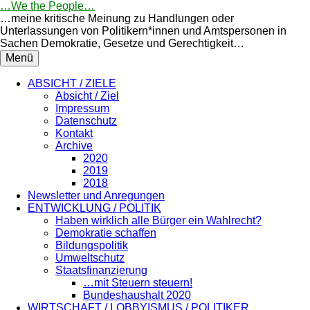
Springe
…We the People…
zum
…meine kritische Meinung zu Handlungen oder
Inhalt
Unterlassungen von Politikern*innen und Amtspersonen in
Sachen Demokratie, Gesetze und Gerechtigkeit…
Menü
ABSICHT / ZIELE
Absicht / Ziel
Impressum
Datenschutz
Kontakt
Archive
2020
2019
2018
Newsletter und Anregungen
ENTWICKLUNG / POLITIK
Haben wirklich alle Bürger ein Wahlrecht?
Demokratie schaffen
Bildungspolitik
Umweltschutz
Staatsfinanzierung
…mit Steuern steuern!
Bundeshaushalt 2020
WIRTSCHAFT / LOBBYISMUS / POLITIKER