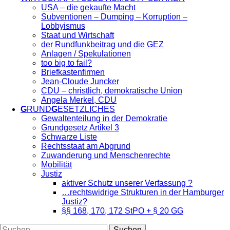
USA – die gekaufte Macht
Subventionen – Dumping – Korruption –
Lobbyismus
Staat und Wirtschaft
der Rundfunkbeitrag und die GEZ
Anlagen / Spekulationen
too big to fail?
Briefkastenfirmen
Jean-Cloude Juncker
CDU – christlich, demokratische Union
Angela Merkel, CDU
G
RUND
G
ESETZLICHES
Gewaltenteilung in der Demokratie
Grundgesetz Artikel 3
Schwarze Liste
Rechtsstaat am Abgrund
Zuwanderung und Menschenrechte
Mobilität
Justiz
aktiver Schutz unserer Verfassung ?
…rechtswidrige Strukturen in der Hamburger
Justiz?
§§ 168, 170, 172 StPO + § 20 GG
Suchen