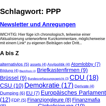
Schlagwort:
PPP
Newsletter und Anregungen
WICHTIG: Hier füge ich chronologisch, teilweise einer
Aktualisierung unterworfene Kurzkommentare, möglicherweise
mit einem Link* zu eigenen Beiträgen oder Dritt...
A bis Z
Atomlobby
(7)
alternativlos
(5)
assets
(4)
Asylpolitik
(4)
Briefkastenfirmen
(9)
Bildung
(4)
BlackRock
(2)
CDU
(18)
Brüssel
(9)
Bundesverfassungsgericht
(3)
Demokratie
(17)
CSU
(10)
Derivate
(4)
Europäisches Parlament
EU
(7)
Dumping
(6)
(12)
Finanzjongleure
(8)
Finanzmafia
FDP
(5)
Globalisierung
(10)