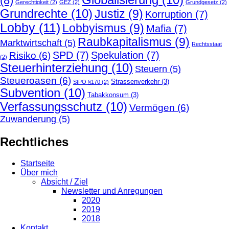
(8)
Gerechtigkeit
(2)
GEZ
(2)
Grundgesetz
(2)
Grundrechte
(10)
Justiz
(9)
Korruption
(7)
Lobby
(11)
Lobbyismus
(9)
Mafia
(7)
Raubkapitalismus
(9)
Marktwirtschaft
(5)
Rechtsstaat
SPD
(7)
Spekulation
(7)
Risiko
(6)
(2)
Steuerhinterziehung
(10)
Steuern
(5)
Steueroasen
(6)
Strassenverkehr
(3)
StPO §170
(2)
Subvention
(10)
Tabakkonsum
(3)
Verfassungsschutz
(10)
Vermögen
(6)
Zuwanderung
(5)
Rechtliches
Startseite
Über mich
Absicht / Ziel
Newsletter und Anregungen
2020
2019
2018
Kontakt