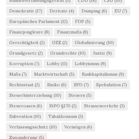
Bundesverfassungsgericht
(3)
CDU
(18)
CSU
(10)
Demokratie
(17)
Derivate
(4)
Dumping
(6)
EU
(7)
Europäisches Parlament
(12)
FDP
(5)
Finanzjongleure
(8)
Finanzmafia
(8)
Gerechtigkeit
(2)
GEZ
(2)
Globalisierung
(10)
Grundgesetz
(2)
Grundrechte
(10)
Justiz
(9)
Korruption
(7)
Lobby
(11)
Lobbyismus
(9)
Mafia
(7)
Marktwirtschaft
(5)
Raubkapitalismus
(9)
Rechtsstaat
(2)
Risiko
(6)
SPD
(7)
Spekulation
(7)
Steuerhinterziehung
(10)
Steuern
(5)
Steueroasen
(6)
StPO §170
(2)
Strassenverkehr
(3)
Subvention
(10)
Tabakkonsum
(3)
Verfassungsschutz
(10)
Vermögen
(6)
Zuwanderung
(5)