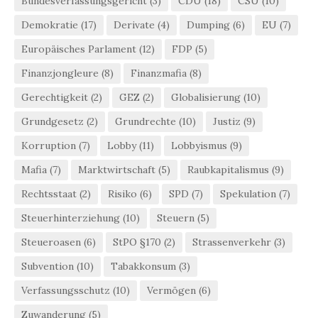
Bundesverfassungsgericht
(3)
CDU
(18)
CSU
(10)
Demokratie
(17)
Derivate
(4)
Dumping
(6)
EU
(7)
Europäisches Parlament
(12)
FDP
(5)
Finanzjongleure
(8)
Finanzmafia
(8)
Gerechtigkeit
(2)
GEZ
(2)
Globalisierung
(10)
Grundgesetz
(2)
Grundrechte
(10)
Justiz
(9)
Korruption
(7)
Lobby
(11)
Lobbyismus
(9)
Mafia
(7)
Marktwirtschaft
(5)
Raubkapitalismus
(9)
Rechtsstaat
(2)
Risiko
(6)
SPD
(7)
Spekulation
(7)
Steuerhinterziehung
(10)
Steuern
(5)
Steueroasen
(6)
StPO §170
(2)
Strassenverkehr
(3)
Subvention
(10)
Tabakkonsum
(3)
Verfassungsschutz
(10)
Vermögen
(6)
Zuwanderung
(5)