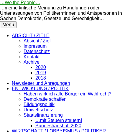
Springe
…We the People…
zum
…meine kritische Meinung zu Handlungen oder
Inhalt
Unterlassungen von Politikern*innen und Amtspersonen in
Sachen Demokratie, Gesetze und Gerechtigkeit…
Menü
ABSICHT / ZIELE
Absicht / Ziel
Impressum
Datenschutz
Kontakt
Archive
2020
2019
2018
Newsletter und Anregungen
ENTWICKLUNG / POLITIK
Haben wirklich alle Bürger ein Wahlrecht?
Demokratie schaffen
Bildungspolitik
Umweltschutz
Staatsfinanzierung
…mit Steuern steuern!
Bundeshaushalt 2020
WIRTSCHAFT / LOBBYISMUS / POLITIKER