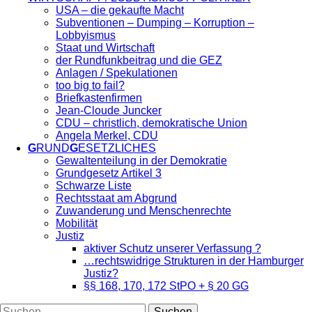
USA – die gekaufte Macht
Subventionen – Dumping – Korruption –
Lobbyismus
Staat und Wirtschaft
der Rundfunkbeitrag und die GEZ
Anlagen / Spekulationen
too big to fail?
Briefkastenfirmen
Jean-Cloude Juncker
CDU – christlich, demokratische Union
Angela Merkel, CDU
G
RUND
G
ESETZLICHES
Gewaltenteilung in der Demokratie
Grundgesetz Artikel 3
Schwarze Liste
Rechtsstaat am Abgrund
Zuwanderung und Menschenrechte
Mobilität
Justiz
aktiver Schutz unserer Verfassung ?
…rechtswidrige Strukturen in der Hamburger
Justiz?
§§ 168, 170, 172 StPO + § 20 GG
Suchen