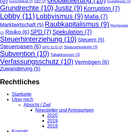
(8)
Gerechtigkeit
(2)
GEZ
(2)
Grundgesetz
(2)
Grundrechte
(10)
Justiz
(9)
Korruption
(7)
Lobby
(11)
Lobbyismus
(9)
Mafia
(7)
Raubkapitalismus
(9)
Marktwirtschaft
(5)
Rechtsstaat
SPD
(7)
Spekulation
(7)
Risiko
(6)
(2)
Steuerhinterziehung
(10)
Steuern
(5)
Steueroasen
(6)
Strassenverkehr
(3)
StPO §170
(2)
Subvention
(10)
Tabakkonsum
(3)
Verfassungsschutz
(10)
Vermögen
(6)
Zuwanderung
(5)
Rechtliches
Startseite
Über mich
Absicht / Ziel
Newsletter und Anregungen
2020
2019
2018
Kontakt