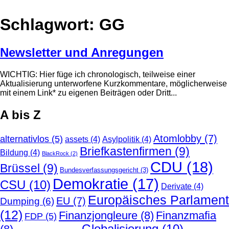
Schlagwort:
GG
Newsletter und Anregungen
WICHTIG: Hier füge ich chronologisch, teilweise einer
Aktualisierung unterworfene Kurzkommentare, möglicherweise
mit einem Link* zu eigenen Beiträgen oder Dritt...
A bis Z
Atomlobby
(7)
alternativlos
(5)
assets
(4)
Asylpolitik
(4)
Briefkastenfirmen
(9)
Bildung
(4)
BlackRock
(2)
CDU
(18)
Brüssel
(9)
Bundesverfassungsgericht
(3)
Demokratie
(17)
CSU
(10)
Derivate
(4)
Europäisches Parlament
EU
(7)
Dumping
(6)
(12)
Finanzjongleure
(8)
Finanzmafia
FDP
(5)
Globalisierung
(10)