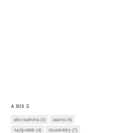
A BIS Z
alternativlos
(5)
assets
(4)
Asylpolitik
(4)
Atomlobby
(7)