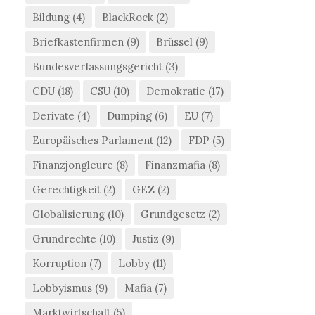
Bildung
(4)
BlackRock
(2)
Briefkastenfirmen
(9)
Brüssel
(9)
Bundesverfassungsgericht
(3)
CDU
(18)
CSU
(10)
Demokratie
(17)
Derivate
(4)
Dumping
(6)
EU
(7)
Europäisches Parlament
(12)
FDP
(5)
Finanzjongleure
(8)
Finanzmafia
(8)
Gerechtigkeit
(2)
GEZ
(2)
Globalisierung
(10)
Grundgesetz
(2)
Grundrechte
(10)
Justiz
(9)
Korruption
(7)
Lobby
(11)
Lobbyismus
(9)
Mafia
(7)
Marktwirtschaft
(5)