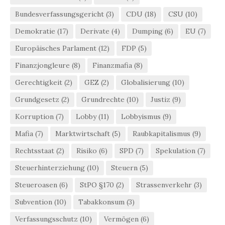
Bundesverfassungsgericht
(3)
CDU
(18)
CSU
(10)
Demokratie
(17)
Derivate
(4)
Dumping
(6)
EU
(7)
Europäisches Parlament
(12)
FDP
(5)
Finanzjongleure
(8)
Finanzmafia
(8)
Gerechtigkeit
(2)
GEZ
(2)
Globalisierung
(10)
Grundgesetz
(2)
Grundrechte
(10)
Justiz
(9)
Korruption
(7)
Lobby
(11)
Lobbyismus
(9)
Mafia
(7)
Marktwirtschaft
(5)
Raubkapitalismus
(9)
Rechtsstaat
(2)
Risiko
(6)
SPD
(7)
Spekulation
(7)
Steuerhinterziehung
(10)
Steuern
(5)
Steueroasen
(6)
StPO §170
(2)
Strassenverkehr
(3)
Subvention
(10)
Tabakkonsum
(3)
Verfassungsschutz
(10)
Vermögen
(6)