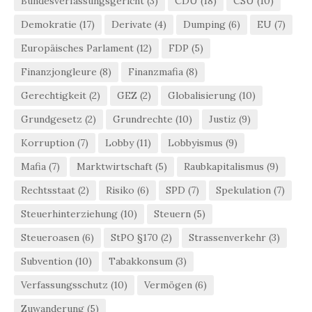
Bundesverfassungsgericht
(3)
CDU
(18)
CSU
(10)
Demokratie
(17)
Derivate
(4)
Dumping
(6)
EU
(7)
Europäisches Parlament
(12)
FDP
(5)
Finanzjongleure
(8)
Finanzmafia
(8)
Gerechtigkeit
(2)
GEZ
(2)
Globalisierung
(10)
Grundgesetz
(2)
Grundrechte
(10)
Justiz
(9)
Korruption
(7)
Lobby
(11)
Lobbyismus
(9)
Mafia
(7)
Marktwirtschaft
(5)
Raubkapitalismus
(9)
Rechtsstaat
(2)
Risiko
(6)
SPD
(7)
Spekulation
(7)
Steuerhinterziehung
(10)
Steuern
(5)
Steueroasen
(6)
StPO §170
(2)
Strassenverkehr
(3)
Subvention
(10)
Tabakkonsum
(3)
Verfassungsschutz
(10)
Vermögen
(6)
Zuwanderung
(5)