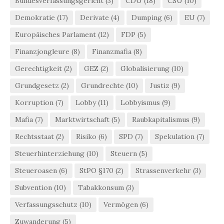
Bundesverfassungsgericht
(3)
CDU
(18)
CSU
(10)
Demokratie
(17)
Derivate
(4)
Dumping
(6)
EU
(7)
Europäisches Parlament
(12)
FDP
(5)
Finanzjongleure
(8)
Finanzmafia
(8)
Gerechtigkeit
(2)
GEZ
(2)
Globalisierung
(10)
Grundgesetz
(2)
Grundrechte
(10)
Justiz
(9)
Korruption
(7)
Lobby
(11)
Lobbyismus
(9)
Mafia
(7)
Marktwirtschaft
(5)
Raubkapitalismus
(9)
Rechtsstaat
(2)
Risiko
(6)
SPD
(7)
Spekulation
(7)
Steuerhinterziehung
(10)
Steuern
(5)
Steueroasen
(6)
StPO §170
(2)
Strassenverkehr
(3)
Subvention
(10)
Tabakkonsum
(3)
Verfassungsschutz
(10)
Vermögen
(6)
Zuwanderung
(5)