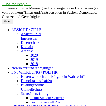
Springe
…We the People…
zum
…meine kritische Meinung zu Handlungen oder Unterlassungen
Inhalt
von Politikern*innen und Amtspersonen in Sachen Demokratie,
Gesetze und Gerechtigkeit…
Menü
ABSICHT / ZIELE
Absicht / Ziel
Impressum
Datenschutz
Kontakt
Archive
2020
2019
2018
Newsletter und Anregungen
ENTWICKLUNG / POLITIK
Haben wirklich alle Bürger ein Wahlrecht?
Demokratie schaffen
Bildungspolitik
Umweltschutz
Staatsfinanzierung
…mit Steuern steuern!
Bundeshaushalt 2020