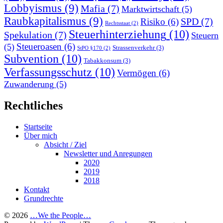
Lobbyismus
(9)
Mafia
(7)
Marktwirtschaft
(5)
Raubkapitalismus
(9)
SPD
(7)
Risiko
(6)
Rechtsstaat
(2)
Steuerhinterziehung
(10)
Spekulation
(7)
Steuern
Steueroasen
(6)
(5)
Strassenverkehr
(3)
StPO §170
(2)
Subvention
(10)
Tabakkonsum
(3)
Verfassungsschutz
(10)
Vermögen
(6)
Zuwanderung
(5)
Rechtliches
Startseite
Über mich
Absicht / Ziel
Newsletter und Anregungen
2020
2019
2018
Kontakt
Grundrechte
© 2026
…We the People…