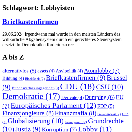
Schlagwort:
Lobbyisten
Briefkastenfirmen
29.06.2024 Irgendwann mal wurde in den meisten Ländern das
willkürliche Abgabensystem durch ein gerechteres Steuersystem
ersetzt. In Demokratien forderte zu rec...
A bis Z
Atomlobby
(7)
alternativlos
(5)
assets
(4)
Asylpolitik
(4)
Briefkastenfirmen
(9)
Brüssel
Bildung
(4)
BlackRock
(2)
CDU
(18)
CSU
(10)
(9)
Bundesverfassungsgericht
(3)
Demokratie
(17)
EU
Dumping
(6)
Derivate
(4)
Europäisches Parlament
(12)
(7)
FDP
(5)
Finanzjongleure
(8)
Finanzmafia
(8)
Gerechtigkeit
(2)
GEZ
Globalisierung
(10)
Grundrechte
(2)
Grundgesetz
(2)
Lobby
(11)
(10)
Justiz
(9)
Korruption
(7)