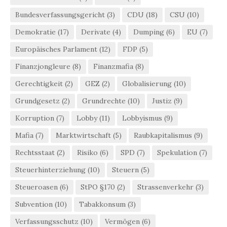
Bundesverfassungsgericht
(3)
CDU
(18)
CSU
(10)
Demokratie
(17)
Derivate
(4)
Dumping
(6)
EU
(7)
Europäisches Parlament
(12)
FDP
(5)
Finanzjongleure
(8)
Finanzmafia
(8)
Gerechtigkeit
(2)
GEZ
(2)
Globalisierung
(10)
Grundgesetz
(2)
Grundrechte
(10)
Justiz
(9)
Korruption
(7)
Lobby
(11)
Lobbyismus
(9)
Mafia
(7)
Marktwirtschaft
(5)
Raubkapitalismus
(9)
Rechtsstaat
(2)
Risiko
(6)
SPD
(7)
Spekulation
(7)
Steuerhinterziehung
(10)
Steuern
(5)
Steueroasen
(6)
StPO §170
(2)
Strassenverkehr
(3)
Subvention
(10)
Tabakkonsum
(3)
Verfassungsschutz
(10)
Vermögen
(6)