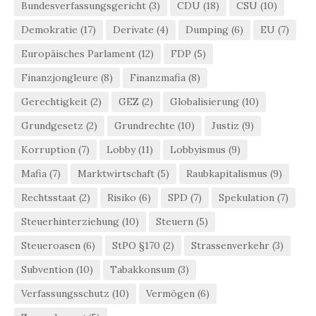
Bundesverfassungsgericht
(3)
CDU
(18)
CSU
(10)
Demokratie
(17)
Derivate
(4)
Dumping
(6)
EU
(7)
Europäisches Parlament
(12)
FDP
(5)
Finanzjongleure
(8)
Finanzmafia
(8)
Gerechtigkeit
(2)
GEZ
(2)
Globalisierung
(10)
Grundgesetz
(2)
Grundrechte
(10)
Justiz
(9)
Korruption
(7)
Lobby
(11)
Lobbyismus
(9)
Mafia
(7)
Marktwirtschaft
(5)
Raubkapitalismus
(9)
Rechtsstaat
(2)
Risiko
(6)
SPD
(7)
Spekulation
(7)
Steuerhinterziehung
(10)
Steuern
(5)
Steueroasen
(6)
StPO §170
(2)
Strassenverkehr
(3)
Subvention
(10)
Tabakkonsum
(3)
Verfassungsschutz
(10)
Vermögen
(6)