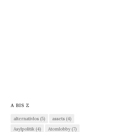
A BIS Z
alternativlos
(5)
assets
(4)
Asylpolitik
(4)
Atomlobby
(7)