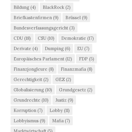
Bildung
(4)
BlackRock
(2)
Briefkastenfirmen
(9)
Brüssel
(9)
Bundesverfassungsgericht
(3)
CDU
(18)
CSU
(10)
Demokratie
(17)
Derivate
(4)
Dumping
(6)
EU
(7)
Europäisches Parlament
(12)
FDP
(5)
Finanzjongleure
(8)
Finanzmafia
(8)
Gerechtigkeit
(2)
GEZ
(2)
Globalisierung
(10)
Grundgesetz
(2)
Grundrechte
(10)
Justiz
(9)
Korruption
(7)
Lobby
(11)
Lobbyismus
(9)
Mafia
(7)
Marktwirtschaft
(5)